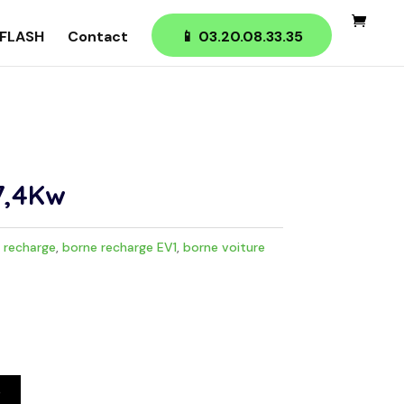
FLASH
Contact
📱 03.20.08.33.35
7,4Kw
 recharge
,
borne recharge EV1
,
borne voiture
e