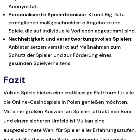
Anonymität.
Personalisierte Spielerlebnisse:
KI und Big Data
ermöglichen maßgeschneiderte Angebote und
Spiele, die auf individuelle Vorlieben abgestimmt sind.
Nachhaltigkeit und verantwortungsvolles Spielen:
Anbieter setzen verstärkt auf Maßnahmen zum
Schutz der Spieler und zur Förderung eines
gesunden Spielverhaltens.
Fazit
Vulkan Spiele bieten eine erstklassige Plattform für alle,
die Online-Casinospiele in Polen genießen möchten.
Mit einer großen Auswahl an Spielen, attraktiven Boni
und einem sicheren Umfeld ist Vulkan eine
ausgezeichnete Wahl für Spieler aller Erfahrungsstufen.
Egal, ob Sie klassische Slots, spannende Tischspiele