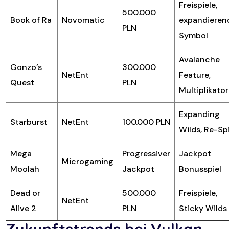
Freispiele,
500.000
Book of Ra
Novomatic
expandieren
PLN
Symbol
Avalanche
Gonzo’s
300.000
NetEnt
Feature,
Quest
PLN
Multiplikato
Expanding
Starburst
NetEnt
100.000 PLN
Wilds, Re-Sp
Mega
Progressiver
Jackpot
Microgaming
Moolah
Jackpot
Bonusspiel
Dead or
500.000
Freispiele,
NetEnt
Alive 2
PLN
Sticky Wilds