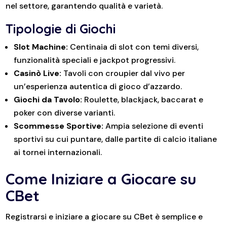
nel settore, garantendo qualità e varietà.
Tipologie di Giochi
Slot Machine:
Centinaia di slot con temi diversi,
funzionalità speciali e jackpot progressivi.
Casinò Live:
Tavoli con croupier dal vivo per
un’esperienza autentica di gioco d’azzardo.
Giochi da Tavolo:
Roulette, blackjack, baccarat e
poker con diverse varianti.
Scommesse Sportive:
Ampia selezione di eventi
sportivi su cui puntare, dalle partite di calcio italiane
ai tornei internazionali.
Come Iniziare a Giocare su
CBet
Registrarsi e iniziare a giocare su CBet è semplice e