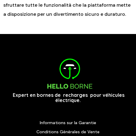
sfruttare tutte le funzionalità che la piattaforma mette
a disposizione per un divertimento sicuro e duraturo.
Expert en bornes de recharges pour véhicules
électrique.
Informations sur la Garantie
Conditions Générales de Vente