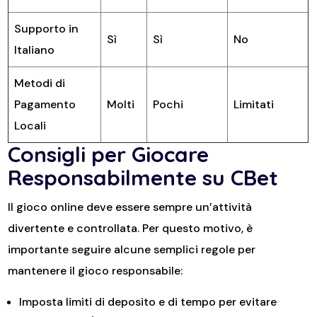
Supporto in
Sì
Sì
No
Italiano
Metodi di
Pagamento
Molti
Pochi
Limitati
Locali
Consigli per Giocare
Responsabilmente su CBet
Il gioco online deve essere sempre un’attività
divertente e controllata. Per questo motivo, è
importante seguire alcune semplici regole per
mantenere il gioco responsabile:
Imposta limiti di deposito e di tempo per evitare