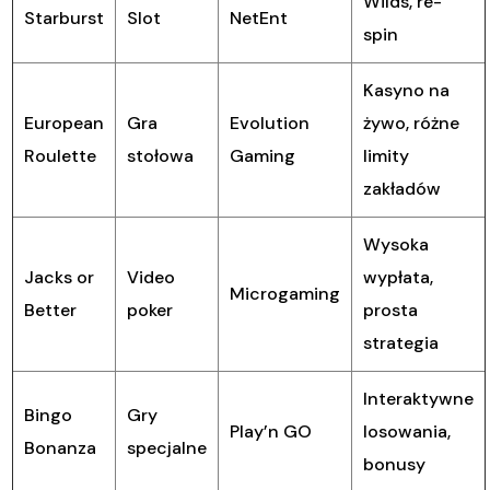
Wilds, re-
Starburst
Slot
NetEnt
spin
Kasyno na
European
Gra
Evolution
żywo, różne
Roulette
stołowa
Gaming
limity
zakładów
Wysoka
Jacks or
Video
wypłata,
Microgaming
Better
poker
prosta
strategia
Interaktywne
Bingo
Gry
Play’n GO
losowania,
Bonanza
specjalne
bonusy