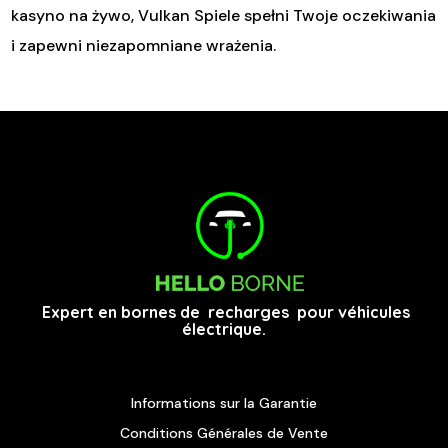
kasyno na żywo, Vulkan Spiele spełni Twoje oczekiwania
i zapewni niezapomniane wrażenia.
Expert en bornes de recharges pour véhicules
électrique.
Informations sur la Garantie
Conditions Générales de Vente