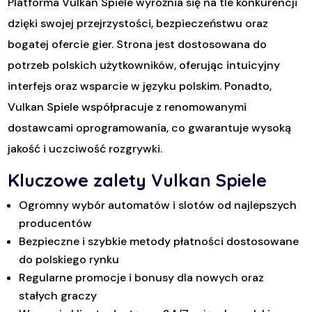
Platforma Vulkan Spiele wyróżnia się na tle konkurencji
dzięki swojej przejrzystości, bezpieczeństwu oraz
bogatej ofercie gier. Strona jest dostosowana do
potrzeb polskich użytkowników, oferując intuicyjny
interfejs oraz wsparcie w języku polskim. Ponadto,
Vulkan Spiele współpracuje z renomowanymi
dostawcami oprogramowania, co gwarantuje wysoką
jakość i uczciwość rozgrywki.
Kluczowe zalety Vulkan Spiele
Ogromny wybór automatów i slotów od najlepszych
producentów
Bezpieczne i szybkie metody płatności dostosowane
do polskiego rynku
Regularne promocje i bonusy dla nowych oraz
stałych graczy