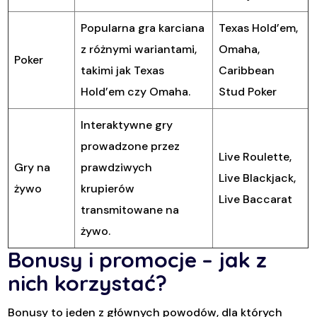
Popularna gra karciana
Texas Hold’em,
z różnymi wariantami,
Omaha,
Poker
takimi jak Texas
Caribbean
Hold’em czy Omaha.
Stud Poker
Interaktywne gry
prowadzone przez
Live Roulette,
Gry na
prawdziwych
Live Blackjack,
żywo
krupierów
Live Baccarat
transmitowane na
żywo.
Bonusy i promocje – jak z
nich korzystać?
Bonusy to jeden z głównych powodów, dla których