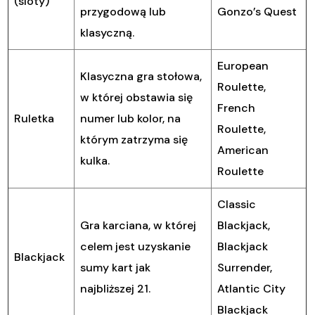
(sloty)
przygodową lub
Gonzo’s Quest
klasyczną.
European
Klasyczna gra stołowa,
Roulette,
w której obstawia się
French
Ruletka
numer lub kolor, na
Roulette,
którym zatrzyma się
American
kulka.
Roulette
Classic
Gra karciana, w której
Blackjack,
celem jest uzyskanie
Blackjack
Blackjack
sumy kart jak
Surrender,
najbliższej 21.
Atlantic City
Blackjack