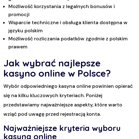
Możliwość korzystania z legalnych bonusów i
promocji
Wsparcie techniczne i obsługa klienta dostępna w
języku polskim
Możliwość rozliczania podatków zgodnie z polskim
prawem
Jak wybrać najlepsze
kasyno online w Polsce?
Wybór odpowiedniego kasyna online powinien opierać
się na kilku kluczowych kryteriach. Poniżej
przedstawiamy najważniejsze aspekty, które warto
wziąć pod uwagę przed rejestracją konta.
Najważniejsze kryteria wyboru
kasyna online