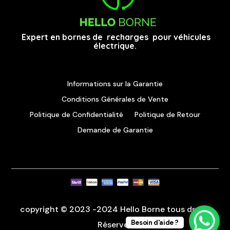
Expert en bornes de recharges pour véhicules
électrique.
Informations sur la Garantie
Conditions Générales de Vente
Politique de Confidentialité
Politique de Retour
Demande de Garantie
copyright © 2023 -2024 Hello Borne tous droits
Besoin d'aide ?
Réserves