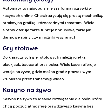
Automaty to najpopularniejsza forma rozrywki w
kasynach online. Charakteryzują się prostą mechaniką,
atrakcyjną grafiką i różnorodnymi tematami. Wiele
slotów oferuje także funkcje bonusowe, takie jak
darmowe spiny czy mnożniki wygranych.
Gry stołowe
Do klasycznych gier stołowych należą ruletka,
blackjack, baccarat oraz poker. Wiele kasyn oferuje
wersje na żywo, gdzie można grać z prawdziwym
krupierem przez transmisję wideo.
Kasyno na żywo
Kasyno na żywo to idealne rozwiązanie dla osób, które
chcą poczuć atmosferę prawdziwego kasyna bez