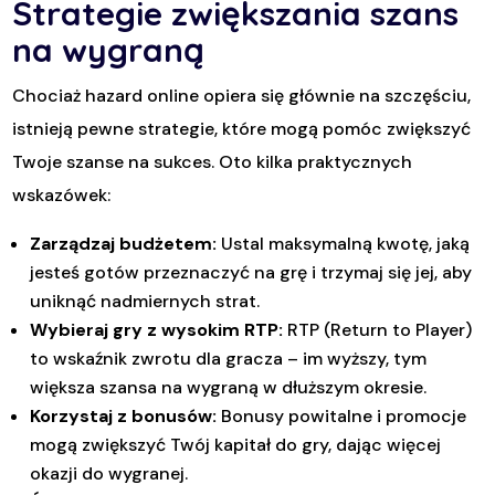
Strategie zwiększania szans
na wygraną
Chociaż hazard online opiera się głównie na szczęściu,
istnieją pewne strategie, które mogą pomóc zwiększyć
Twoje szanse na sukces. Oto kilka praktycznych
wskazówek:
Zarządzaj budżetem:
Ustal maksymalną kwotę, jaką
jesteś gotów przeznaczyć na grę i trzymaj się jej, aby
uniknąć nadmiernych strat.
Wybieraj gry z wysokim RTP:
RTP (Return to Player)
to wskaźnik zwrotu dla gracza – im wyższy, tym
większa szansa na wygraną w dłuższym okresie.
Korzystaj z bonusów:
Bonusy powitalne i promocje
mogą zwiększyć Twój kapitał do gry, dając więcej
okazji do wygranej.