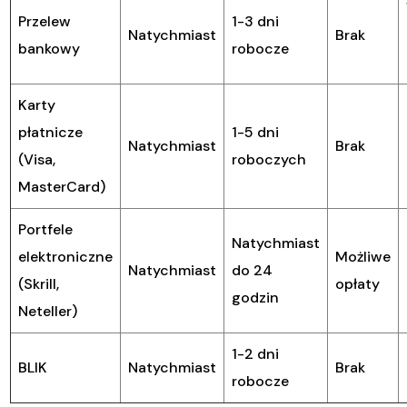
Przelew
1-3 dni
Natychmiast
Brak
bankowy
robocze
Karty
płatnicze
1-5 dni
Natychmiast
Brak
(Visa,
roboczych
MasterCard)
Portfele
Natychmiast
elektroniczne
Możliwe
Natychmiast
do 24
(Skrill,
opłaty
godzin
Neteller)
1-2 dni
BLIK
Natychmiast
Brak
robocze