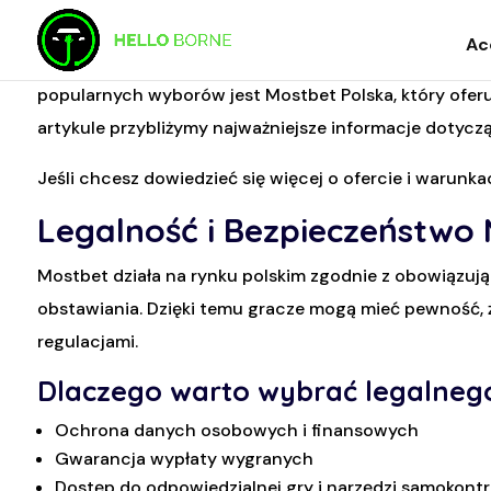
Ac
W Polsce rynek zakładów bukmacherskich dynamicznie s
popularnych wyborów jest Mostbet Polska, który ofer
artykule przybliżymy najważniejsze informacje dotyc
Jeśli chcesz dowiedzieć się więcej o ofercie i warunka
Legalność i Bezpieczeństwo 
Mostbet działa na rynku polskim zgodnie z obowiązują
obstawiania. Dzięki temu gracze mogą mieć pewność, ż
regulacjami.
Dlaczego warto wybrać legalne
Ochrona danych osobowych i finansowych
Gwarancja wypłaty wygranych
Dostęp do odpowiedzialnej gry i narzędzi samokontr