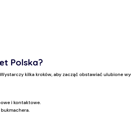
et Polska?
a. Wystarczy kilka kroków, aby zacząć obstawiać ulubione w
bowe i kontaktowe.
 bukmachera.