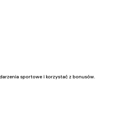
ydarzenia sportowe i korzystać z bonusów.