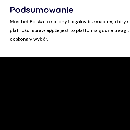
Podsumowanie
Mostbet Polska to solidny i legalny bukmacher, który 
płatności sprawiają, że jest to platforma godna uwagi.
doskonały wybór.