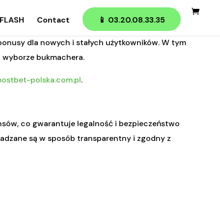
FLASH
Contact
📱 03.20.08.33.35
ezpiecznych platform do obstawiania. Jednym z
 bonusy dla nowych i stałych użytkowników. W tym
 o wyborze bukmachera.
mostbet-polska.com.pl
.
ansów, co gwarantuje legalność i bezpieczeństwo
wadzane są w sposób transparentny i zgodny z