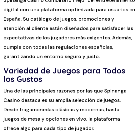
Spinanga Casino combina lo mejor del entretenimiento
digital con una plataforma optimizada para usuarios en
España. Su catálogo de juegos, promociones y
atención al cliente están diseñados para satisfacer las
expectativas de los jugadores más exigentes. Además,
cumple con todas las regulaciones españolas,
garantizando un entorno seguro y justo.
Variedad de Juegos para Todos
los Gustos
Una de las principales razones por las que Spinanga
Casino destaca es su amplia selección de juegos.
Desde tragamonedas clásicas y modernas, hasta
juegos de mesa y opciones en vivo, la plataforma
ofrece algo para cada tipo de jugador.