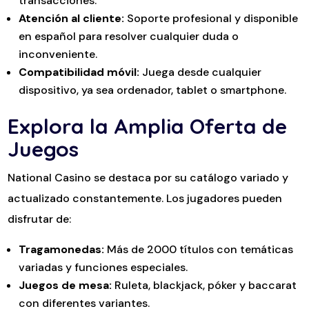
transacciones.
Atención al cliente:
Soporte profesional y disponible
en español para resolver cualquier duda o
inconveniente.
Compatibilidad móvil:
Juega desde cualquier
dispositivo, ya sea ordenador, tablet o smartphone.
Explora la Amplia Oferta de
Juegos
National Casino se destaca por su catálogo variado y
actualizado constantemente. Los jugadores pueden
disfrutar de:
Tragamonedas:
Más de 2000 títulos con temáticas
variadas y funciones especiales.
Juegos de mesa:
Ruleta, blackjack, póker y baccarat
con diferentes variantes.