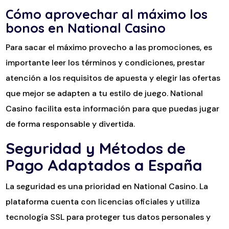
Cómo aprovechar al máximo los
bonos en National Casino
Para sacar el máximo provecho a las promociones, es
importante leer los términos y condiciones, prestar
atención a los requisitos de apuesta y elegir las ofertas
que mejor se adapten a tu estilo de juego. National
Casino facilita esta información para que puedas jugar
de forma responsable y divertida.
Seguridad y Métodos de
Pago Adaptados a España
La seguridad es una prioridad en National Casino. La
plataforma cuenta con licencias oficiales y utiliza
tecnología SSL para proteger tus datos personales y