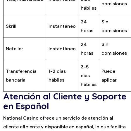
comisiones
hábiles
24
Sin
Skrill
Instantáneo
horas
comisiones
24
Sin
Neteller
Instantáneo
horas
comisiones
3-5
Transferencia
1-2 días
Puede
días
bancaria
hábiles
aplicar
hábiles
Atención al Cliente y Soporte
en Español
National Casino ofrece un servicio de atención al
cliente eficiente y disponible en español, lo que facilita