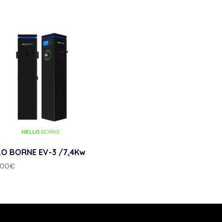
LO BORNE EV-3 /7,4Kw
.00
€